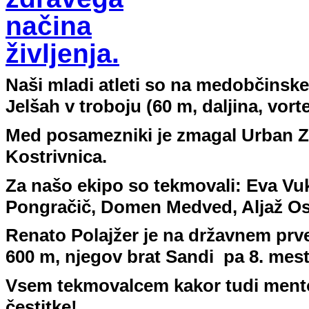
Naši mladi atleti so na medobčinsk
Jelšah v troboju (60 m, daljina, vort
Med posa
mezniki je zmagal Urban 
Kostrivnica.
Za našo ekipo so tekmovali: Eva Vu
Pongračič, Domen Medved, Aljaž Ose
Renato Polajžer je na državnem prve
600 m, njegov brat Sandi
pa 8. mest
Vsem tekmovalcem kakor tudi ment
čestitke!