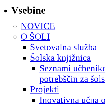
Vsebine
NOVICE
O ŠOLI
Svetovalna služba
Šolska knjižnica
Seznami učbeniko
potrebščin za šol
Projekti
Inovativna učna 