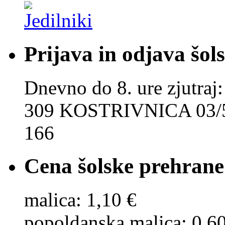
Prijava in odjava šol
Dnevno do 8. ure zjut
309 KOSTRIVNICA 03/5
166
Cena šolske prehrane
malica: 1,10 €
popoldanska malica: 0,6