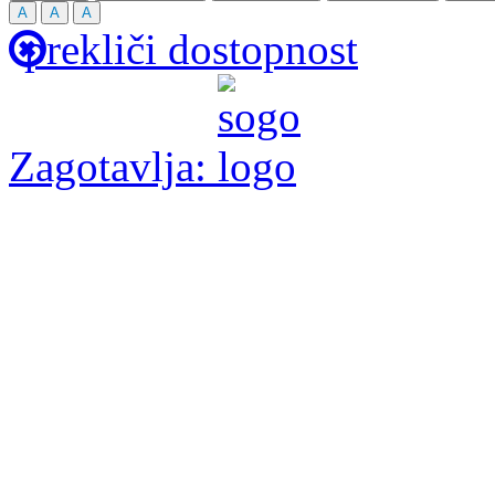
A
A
A
prekliči dostopnost
Zagotavlja: