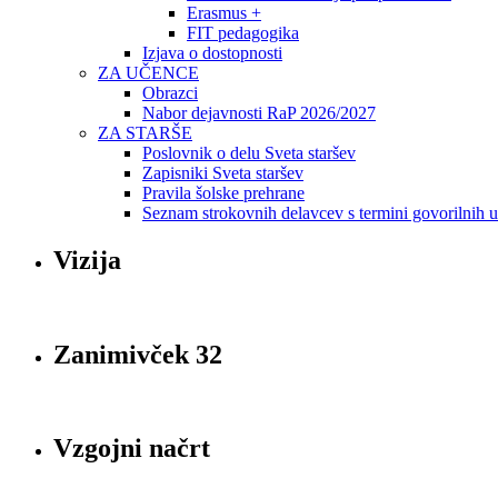
Erasmus +
FIT pedagogika
Izjava o dostopnosti
ZA UČENCE
Obrazci
Nabor dejavnosti RaP 2026/2027
ZA STARŠE
Poslovnik o delu Sveta staršev
Zapisniki Sveta staršev
Pravila šolske prehrane
Seznam strokovnih delavcev s termini govorilnih 
Vizija
Zanimivček 32
Vzgojni načrt