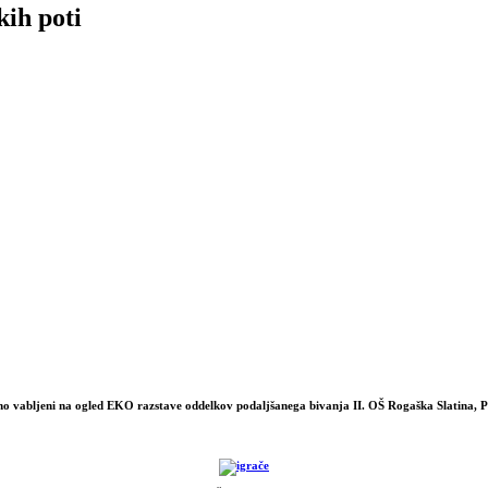
kih poti
no vabljeni na ogled EKO razstave oddelkov podaljšanega bivanja II. OŠ Rogaška Slatina, P