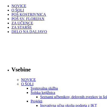
NOVICE
O ŠOLI
POŠ KOSTRIVNICA
POŠ SV. FLORIJAN
ZA UČENCE
ZA STARŠE
DELO NA DALJAVO
Vsebine
NOVICE
O ŠOLI
Svetovalna služba
Šolska knjižnica
Seznami učbenikov, delovnih zvezkov in šol
Projekti
Inovativna učna okolja podprta z IKT