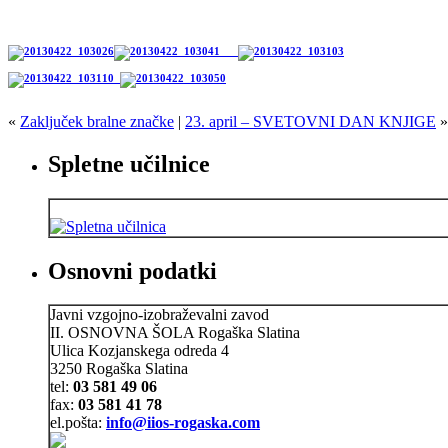
«
Zaključek bralne značke
|
23. april – SVETOVNI DAN KNJIGE
»
Spletne učilnice
Osnovni podatki
Javni vzgojno-izobraževalni zavod
II. OSNOVNA ŠOLA Rogaška Slatina
Ulica Kozjanskega odreda 4
3250 Rogaška Slatina
tel:
03 581 49 06
fax:
03 581 41 78
el.pošta:
info@iios-rogaska.com