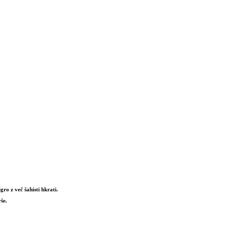
ro z več šahisti hkrati.
še.