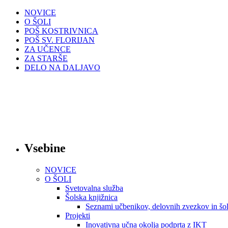
NOVICE
O ŠOLI
POŠ KOSTRIVNICA
POŠ SV. FLORIJAN
ZA UČENCE
ZA STARŠE
DELO NA DALJAVO
Vsebine
NOVICE
O ŠOLI
Svetovalna služba
Šolska knjižnica
Seznami učbenikov, delovnih zvezkov in šol
Projekti
Inovativna učna okolja podprta z IKT