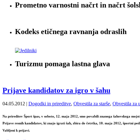
Prometno varnostni načrt in načrt šols
Kodeks etičnega ravnanja odraslih
Turizmu pomaga lastna glava
Prijave kandidatov za igro v šahu
04.05.2012 |
Dogodki in prireditve
,
Obvestila za starše
,
Obvestila za 
Na prireditev Šport špas, v soboto, 12. maja 2012, smo povabili znanega šahovskega mojstra i
Prijave resnih kandidatov, ki znajo igrati šah, zbira do četrtka, 10. maja 2012, športni p
Vabljeni k prijavi.