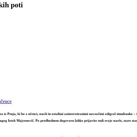
kih poti
učence
z Ptuja, ki bo z učenci, starši in ostalimi zainteresiranimi navzočimi odigral simultanko – ig
edagog Iztok Majcenovič. Po predhodnem dogovoru lahko prijavite tudi svoje starše, stare star