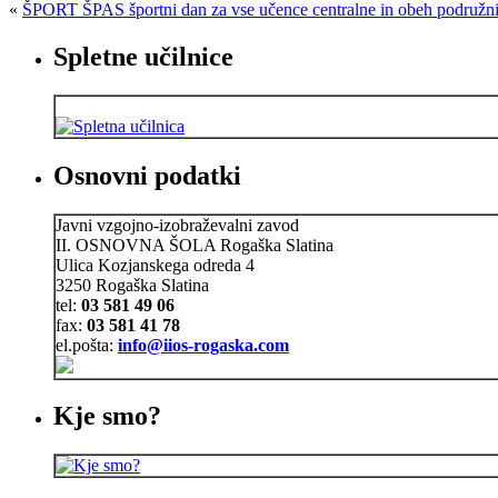
«
ŠPORT ŠPAS športni dan za vse učence centralne in obeh podružnič
Spletne učilnice
Osnovni podatki
Javni vzgojno-izobraževalni zavod
II. OSNOVNA ŠOLA Rogaška Slatina
Ulica Kozjanskega odreda 4
3250 Rogaška Slatina
tel:
03 581 49 06
fax:
03 581 41 78
el.pošta:
info@iios-rogaska.com
Kje smo?