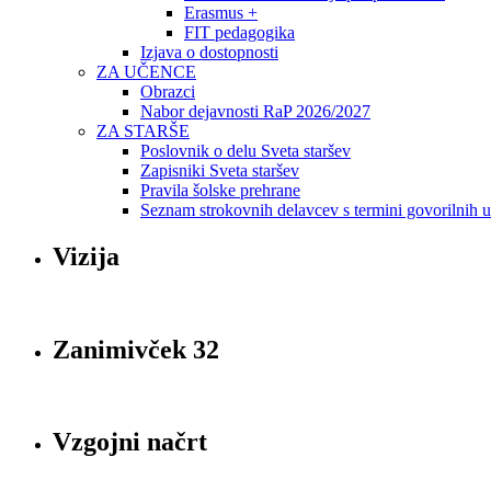
Erasmus +
FIT pedagogika
Izjava o dostopnosti
ZA UČENCE
Obrazci
Nabor dejavnosti RaP 2026/2027
ZA STARŠE
Poslovnik o delu Sveta staršev
Zapisniki Sveta staršev
Pravila šolske prehrane
Seznam strokovnih delavcev s termini govorilnih 
Vizija
Zanimivček 32
Vzgojni načrt