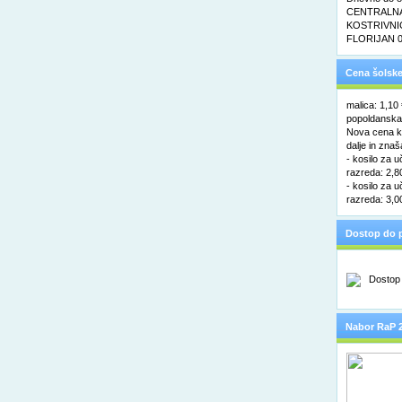
CENTRALNA 
KOSTRIVNIC
FLORIJAN 0
Cena šolske
malica: 1,10
popoldanska 
Nova cena ko
dalje in znaš
- kosilo za u
razreda: 2,8
- kosilo za u
razreda: 3,0
Dostop do p
Nabor RaP 