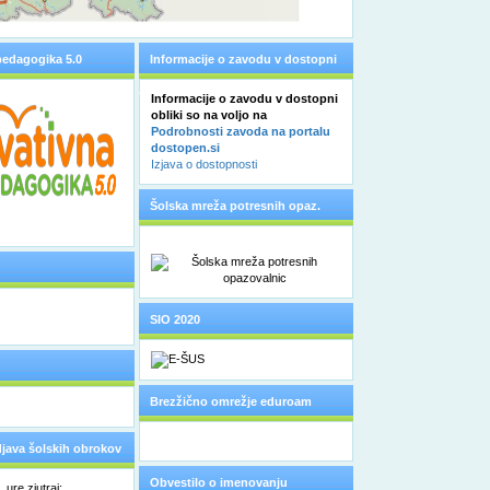
pedagogika 5.0
Informacije o zavodu v dostopni
obliki
Informacije o zavodu v dostopni
obliki so na voljo na
Podrobnosti zavoda na portalu
dostopen.si
Izjava o dostopnosti
Šolska mreža potresnih opaz.
SIO 2020
Brezžično omrežje eduroam
odjava šolskih obrokov
Obvestilo o imenovanju
ure zjutraj: