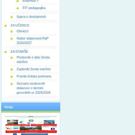
Erasmus +
FIT pedagogika
Izjava o dostopnosti
ZA UČENCE
Obrazci
Nabor dejavnosti RaP
2026/2027
ZA STARŠE
Poslovnik o delu Sveta
staršev
Zapisniki Sveta staršev
Pravila šolske prehrane
Seznam strokovnih
delavcev s termini
govorilnih ur 2025/2026
Vizija