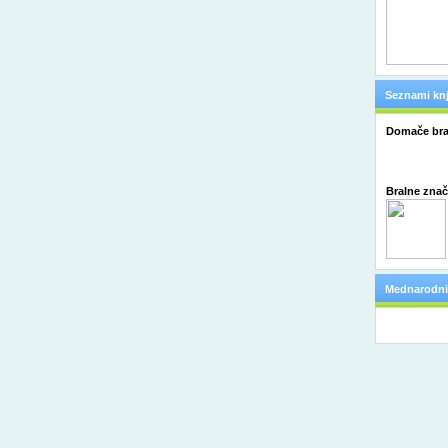
Seznami knj
Domače bra
Bralne zna
Mednarodni 