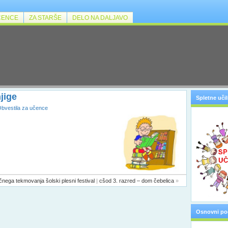
ČENCE
ZA STARŠE
DELO NA DALJAVO
njige
Spletne učil
bvestila za učence
očnega tekmovanja šolski plesni festival
|
cšod 3. razred – dom čebelica
»
Osnovni po