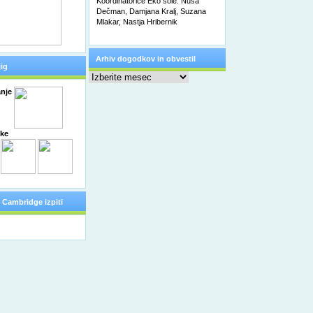
Koordinatorice Eko šole: Nuša
Dečman, Damjana Kralj, Suzana
Mlakar, Nastja Hribernik
Arhiv dogodkov in obvestil
ig
Arhiv
dogodkov
in
nje
obvestil
čke
Cambridge izpiti