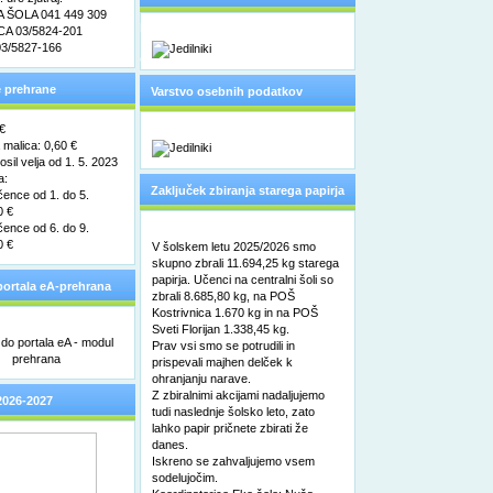
ŠOLA 041 449 309
pooblaščene osebe za varstvo
A 03/5824-201
3/5827-166
osebnih podatkov
 prehrane
Varstvo osebnih podatkov
 €
malica: 0,60 €
sil velja od 1. 5. 2023
a:
Zaključek zbiranja starega papirja
čence od 1. do 5.
0 €
čence od 6. do 9.
0 €
V šolskem letu 2025/2026 smo
skupno zbrali 11.694,25 kg starega
papirja. Učenci na centralni šoli so
ortala eA-prehrana
zbrali 8.685,80 kg, na POŠ
Kostrivnica 1.670 kg in na POŠ
Sveti Florijan 1.338,45 kg.
Prav vsi smo se potrudili in
prispevali majhen delček k
ohranjanju narave.
Z zbiralnimi akcijami nadaljujemo
2026-2027
tudi naslednje šolsko leto, zato
lahko papir pričnete zbirati že
danes.
Iskreno se zahvaljujemo vsem
sodelujočim.