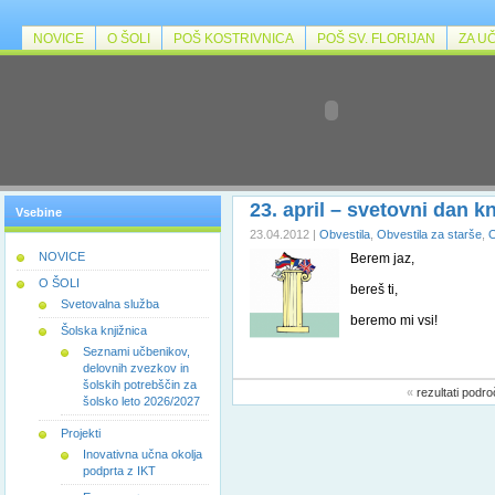
NOVICE
O ŠOLI
POŠ KOSTRIVNICA
POŠ SV. FLORIJAN
ZA U
23. april – svetovni dan k
Vsebine
23.04.2012 |
Obvestila
,
Obvestila za starše
,
O
NOVICE
Berem jaz,
O ŠOLI
bereš ti,
Svetovalna služba
beremo mi vsi!
Šolska knjižnica
Seznami učbenikov,
delovnih zvezkov in
šolskih potrebščin za
«
rezultati podr
šolsko leto 2026/2027
Projekti
Inovativna učna okolja
podprta z IKT