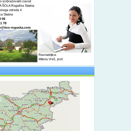
o-izobraževalni zavod
 ŠOLA Rogaška Slatina
nskega odreda 4
a Slatina
9 06
41 78
o@iios-rogaska.com
Ravnateljica:
Milena Vreš, prof.