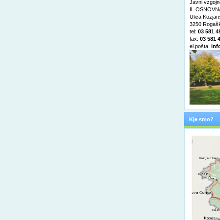
Javni vzgojn
II. OSNOVNA
Ulica Kozja
3250 Rogašk
tel:
03 581 4
fax:
03 581 
el.pošta:
inf
Kje smo?