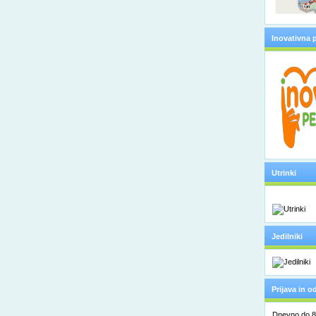
Inovativna 
Utrinki
Jedilniki
Prijava in 
Dnevno do 8. 