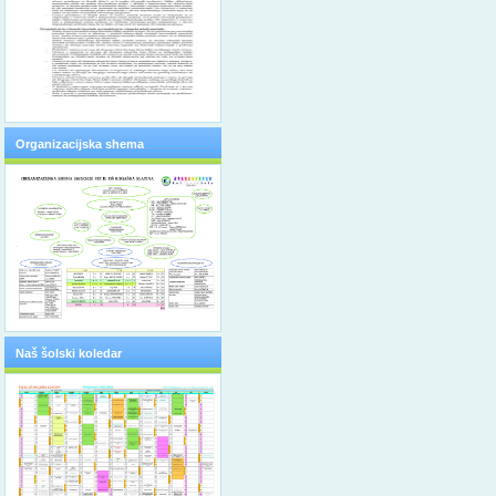
Organizacijska shema
Naš šolski koledar