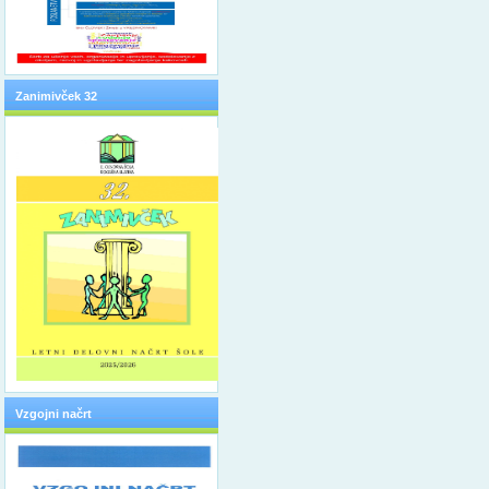
Zanimivček 32
Vzgojni načrt