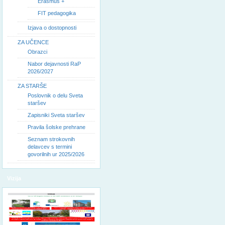
Erasmus +
FIT pedagogika
Izjava o dostopnosti
ZA UČENCE
Obrazci
Nabor dejavnosti RaP
2026/2027
ZA STARŠE
Poslovnik o delu Sveta
staršev
Zapisniki Sveta staršev
Pravila šolske prehrane
Seznam strokovnih
delavcev s termini
govorilnih ur 2025/2026
Vizija