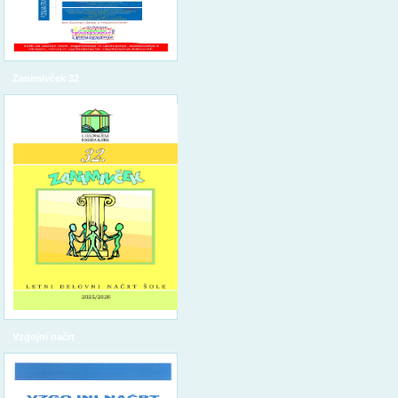
Zanimivček 32
Vzgojni načrt