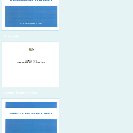
Hišni red
Pravila šolskega reda