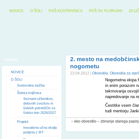
NOVICE
O ŠOLI
POŠ KOSTRIVNICA
POŠ SV. FLORIJAN
ZA U
2. mesto na medobčins
Vsebine
nogometu
NOVICE
23.04.2012 |
Obvestila
,
Obvestila za star
O ŠOLI
N
ogometna ekipa 6
in enim porazom n
Svetovalna služba
tekmovanja osvojila
Šolska knjižnica
napredovanje na re
Seznami učbenikov,
delovnih zvezkov in
Čestitke vsem čla
šolskih potrebščin za
tudi mentorju Jank
šolsko leto 2026/2027
«
eko obvestilo – zbiranje starega papirj
Projekti
Inovativna učna okolja
podprta z IKT