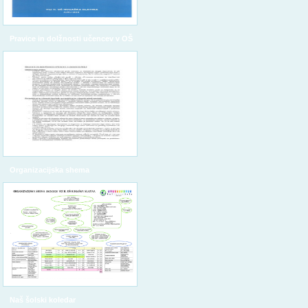
Pravice in dolžnosti učencev v OŠ
Organizacijska shema
Naš šolski koledar