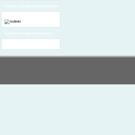
Kodeks etičnega ravnanja odraslih
Turizmu pomaga lastna glava