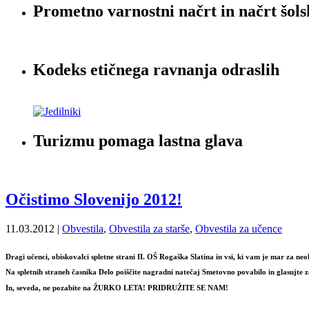
Prometno varnostni načrt in načrt šols
Kodeks etičnega ravnanja odraslih
Turizmu pomaga lastna glava
Očistimo Slovenijo 2012!
11.03.2012 |
Obvestila
,
Obvestila za starše
,
Obvestila za učence
Dragi učenci, obiskovalci spletne strani II. OŠ Rogaška Slatina in vsi, ki vam je mar za ne
Na spletnih straneh časnika Delo poiščite nagradni natečaj Smetovno povabilo in glasujte za 
In, seveda, ne pozabite na ŽURKO LETA! PRIDRUŽITE SE NAM!