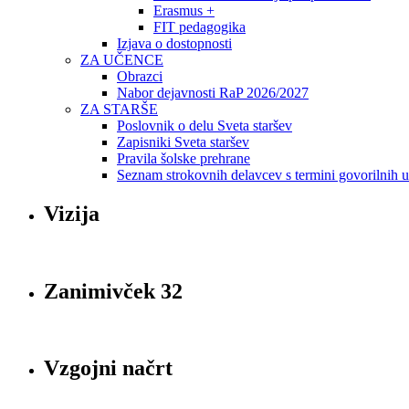
Erasmus +
FIT pedagogika
Izjava o dostopnosti
ZA UČENCE
Obrazci
Nabor dejavnosti RaP 2026/2027
ZA STARŠE
Poslovnik o delu Sveta staršev
Zapisniki Sveta staršev
Pravila šolske prehrane
Seznam strokovnih delavcev s termini govorilnih 
Vizija
Zanimivček 32
Vzgojni načrt