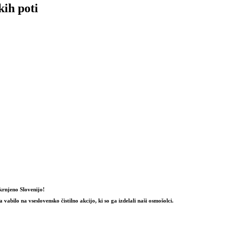
kih poti
okrnjeno Slovenijo!
vabilo na vseslovensko čistilno akcijo, ki so ga izdelali naši osmošolci.