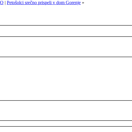
GO
|
Petošolci srečno prispeli v dom Gorenje
»