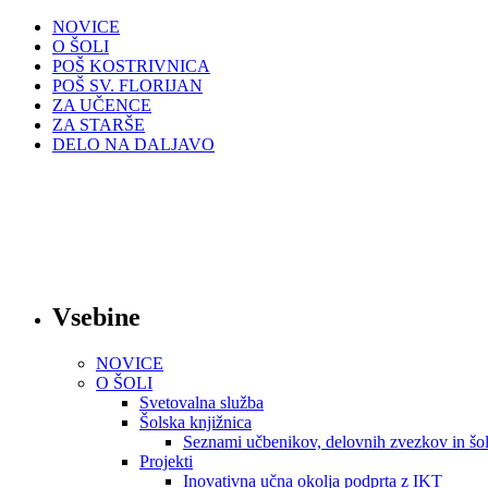
NOVICE
O ŠOLI
POŠ KOSTRIVNICA
POŠ SV. FLORIJAN
ZA UČENCE
ZA STARŠE
DELO NA DALJAVO
Vsebine
NOVICE
O ŠOLI
Svetovalna služba
Šolska knjižnica
Seznami učbenikov, delovnih zvezkov in šol
Projekti
Inovativna učna okolja podprta z IKT