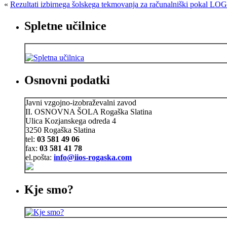
«
Rezultati izbirnega šolskega tekmovanja za računalniški pokal LO
Spletne učilnice
Osnovni podatki
Javni vzgojno-izobraževalni zavod
II. OSNOVNA ŠOLA Rogaška Slatina
Ulica Kozjanskega odreda 4
3250 Rogaška Slatina
tel:
03 581 49 06
fax:
03 581 41 78
el.pošta:
info@iios-rogaska.com
Kje smo?