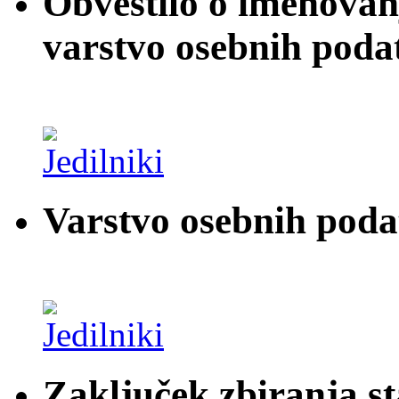
Obvestilo o imenovan
varstvo osebnih poda
Varstvo osebnih pod
Zaključek zbiranja st