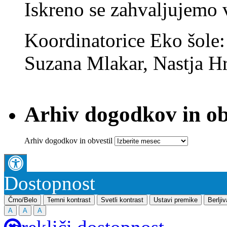
Iskreno se zahvaljujemo
Koordinatorice Eko šole
Suzana Mlakar, Nastja Hr
Arhiv dogodkov in ob
Arhiv dogodkov in obvestil
Dostopnost
Črno/Belo
Temni kontrast
Svetli kontrast
Ustavi premike
Berlji
A
A
A