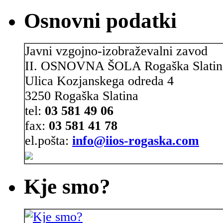
Osnovni podatki
Javni vzgojno-izobraževalni zavod
II. OSNOVNA ŠOLA Rogaška Slatin
Ulica Kozjanskega odreda 4
3250 Rogaška Slatina
tel:
03 581 49 06
fax:
03 581 41 78
el.pošta:
info@iios-rogaska.com
Kje smo?