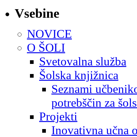
Vsebine
NOVICE
O ŠOLI
Svetovalna služba
Šolska knjižnica
Seznami učbeniko
potrebščin za šol
Projekti
Inovativna učna 