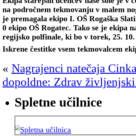
Ekipa starejših učencev naše šole je v č
na področnem tekmovanju v malem nogo
je premagala ekipo I. OŠ Rogaška Slatin
0 ekipo OŠ Rogatec. Tako se je ekipa na
regijsko polfinale, ki bo v torek, 25. 10
Iskrene čestitke vsem tekmovalcem eki
«
Nagrajenci natečaja Cink
dopoldne: Zdrav življenjski
Spletne učilnice