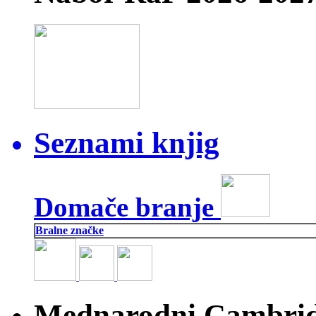
Seznami knjig
Domače branje
Bralne značke
Mednarodni Cambridg