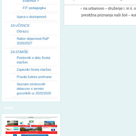
Erasmus +
FIT pedagogika
«
na urbanovo – druženje i. in ii.
prestižna priznanja naši šoli – kul
Izjava o dostopnosti
ZA UČENCE
Obrazci
Nabor dejavnosti RaP
2026/2027
ZA STARŠE
Poslovnik o delu Sveta
staršev
Zapisniki Sveta staršev
Pravila šolske prehrane
Seznam strokovnih
delavcev s termini
govorilnih ur 2025/2026
Vizija