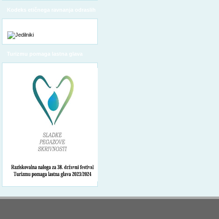
Kodeks etičnega ravnanja odraslih
Turizmu pomaga lastna glava