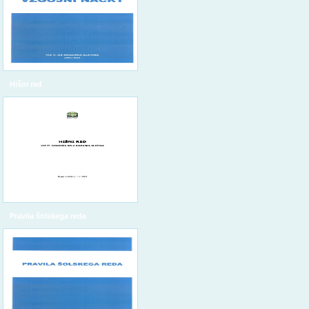
Hišni red
Pravila šolskega reda