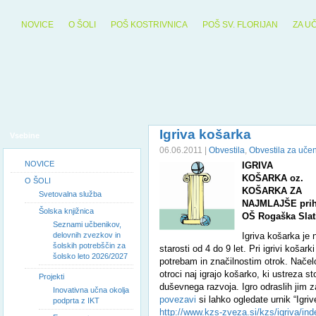
NOVICE
O ŠOLI
POŠ KOSTRIVNICA
POŠ SV. FLORIJAN
ZA U
Igriva košarka
Vsebine
06.06.2011 |
Obvestila
,
Obvestila za uče
NOVICE
IGRIVA
KOŠARKA oz.
O ŠOLI
KOŠARKA ZA
Svetovalna služba
NAJMLAJŠE prihaj
Šolska knjižnica
OŠ Rogaška Slat
Seznami učbenikov,
delovnih zvezkov in
Igriva košarka je
šolskih potrebščin za
starosti od 4 do 9 let. Pri igrivi košarki
šolsko leto 2026/2027
potrebam in značilnostim otrok. Načel
otroci naj igrajo košarko, ki ustreza s
Projekti
duševnega razvoja. Igro odraslih jim 
Inovativna učna okolja
povezavi
si lahko ogledate urnik “Igri
podprta z IKT
http://www.kzs-zveza.si/kzs/igriva/in