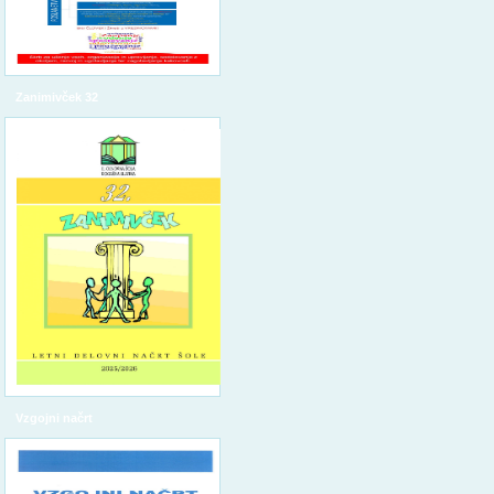
Zanimivček 32
Vzgojni načrt