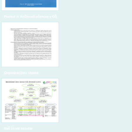
Pravice in dolžnosti učencev v OŠ
Organizacijska shema
Naš šolski koledar