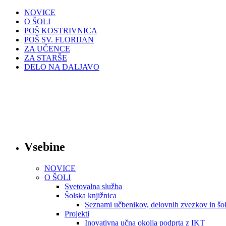
NOVICE
O ŠOLI
POŠ KOSTRIVNICA
POŠ SV. FLORIJAN
ZA UČENCE
ZA STARŠE
DELO NA DALJAVO
Vsebine
NOVICE
O ŠOLI
Svetovalna služba
Šolska knjižnica
Seznami učbenikov, delovnih zvezkov in šol
Projekti
Inovativna učna okolja podprta z IKT