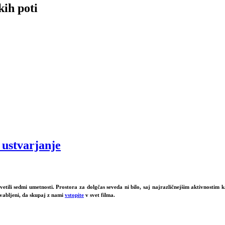
kih poti
o ustvarjanje
ili sedmi umetnosti. Prostora za dolgčas seveda ni bilo, saj najrazličnejšim aktivnostim kar 
 vabljeni, da skupaj z nami
vstopite
v svet filma.