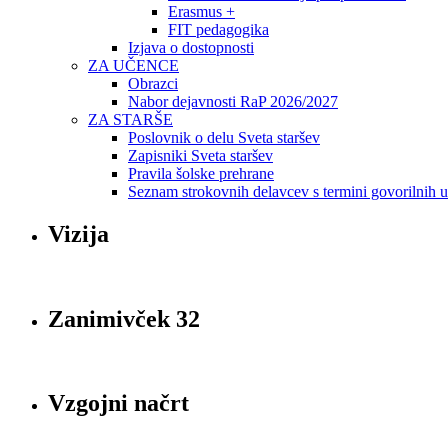
Erasmus +
FIT pedagogika
Izjava o dostopnosti
ZA UČENCE
Obrazci
Nabor dejavnosti RaP 2026/2027
ZA STARŠE
Poslovnik o delu Sveta staršev
Zapisniki Sveta staršev
Pravila šolske prehrane
Seznam strokovnih delavcev s termini govorilnih 
Vizija
Zanimivček 32
Vzgojni načrt