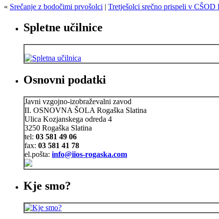
«
Srečanje z bodočimi prvošolci
|
Tretješolci srečno prispeli v CŠOD
Spletne učilnice
Osnovni podatki
Javni vzgojno-izobraževalni zavod
II. OSNOVNA ŠOLA Rogaška Slatina
Ulica Kozjanskega odreda 4
3250 Rogaška Slatina
tel:
03 581 49 06
fax:
03 581 41 78
el.pošta:
info@iios-rogaska.com
Kje smo?