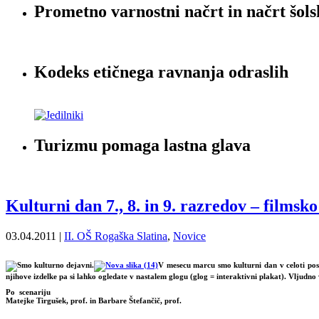
Prometno varnostni načrt in načrt šols
Kodeks etičnega ravnanja odraslih
Turizmu pomaga lastna glava
Kulturni dan 7., 8. in 9. razredov – filmsk
03.04.2011 |
II. OŠ Rogaška Slatina
,
Novice
V mesecu marcu smo kulturni dan v celoti posvet
njihove izdelke pa si lahko ogledate v nastalem glogu (glog = interaktivni plakat). Vljudno
Po scenariju
Matejke Tirgušek, prof. in Barbare Štefančič, prof.