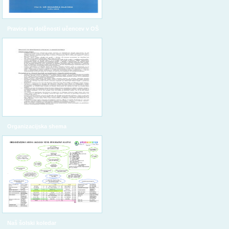
Pravice in dolžnosti učencev v OŠ
Organizacijska shema
Naš šolski koledar