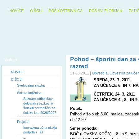
NOVICE
O ŠOLI
POŠ KOSTRIVNICA
POŠ SV. FLORIJAN
ZA U
Pohod – športni dan za 4.,
Vsebine
razred
NOVICE
21.03.2011 |
Obvestila
,
Obvestila za uče
O ŠOLI
SREDA, 23. 3. 2011
ZA UČENCE 6. IN 7. R
Svetovalna služba
Šolska knjižnica
ČETRTEK, 24. 3. 2011
Seznami učbenikov,
ZA UČENCE 4., 8. IN 
delovnih zvezkov in
šolskih potrebščin za
Potek:
šolsko leto 2026/2027
Prihod v šolo ob 8.00, malica, začet
ob 12.30.
Projekti
Inovativna učna okolja
Smer pohoda:
podprta z IKT
BOČ (LOVSKA KOČA) – 8. in 9. razre