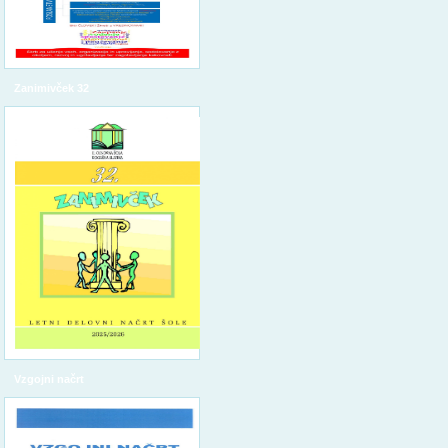
Zanimivček 32
Vzgojni načrt