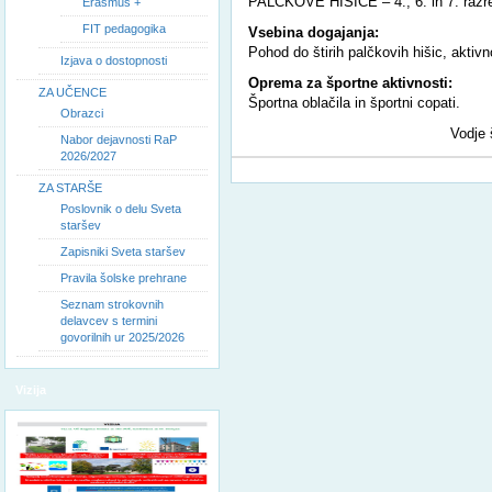
PALČKOVE HIŠICE – 4., 6. in 7. razr
Erasmus +
FIT pedagogika
Vsebina dogajanja:
Pohod do štirih palčkovih hišic, aktivno
Izjava o dostopnosti
Oprema za športne aktivnosti:
ZA UČENCE
Športna oblačila in športni copati.
Obrazci
Vodje 
Nabor dejavnosti RaP
2026/2027
ZA STARŠE
Poslovnik o delu Sveta
staršev
Zapisniki Sveta staršev
Pravila šolske prehrane
Seznam strokovnih
delavcev s termini
govorilnih ur 2025/2026
Vizija