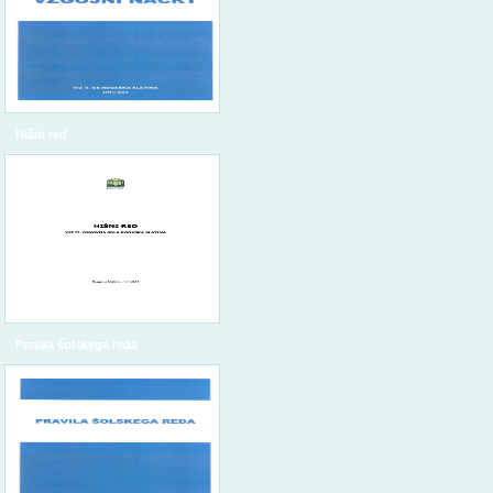
Hišni red
Pravila šolskega reda