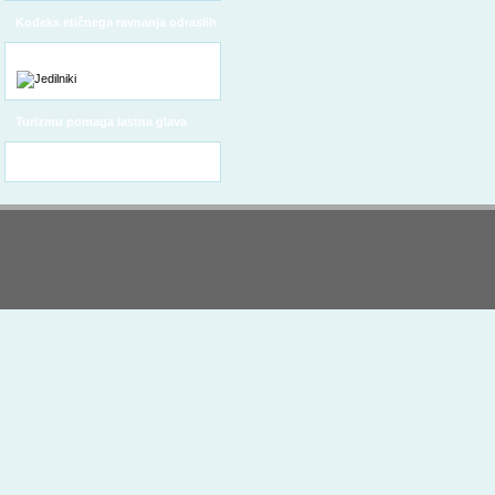
Kodeks etičnega ravnanja odraslih
Turizmu pomaga lastna glava