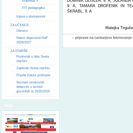
DOMINIK DOŠLER, 9. A, JOLANDA 
Erasmus +
9. A, TAMARA DROFENIK IN TE
FIT pedagogika
ŠKRABL, 9. A
Izjava o dostopnosti
ZA UČENCE
Matejka Tirgušek
Obrazci
«
priprave na cankarjevo tekmovanje
Nabor dejavnosti RaP
2026/2027
ZA STARŠE
Poslovnik o delu Sveta
staršev
Zapisniki Sveta staršev
Pravila šolske prehrane
Seznam strokovnih
delavcev s termini
govorilnih ur 2025/2026
Vizija