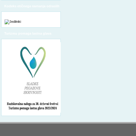
Kodeks etičnega ravnanja odraslih
Turizmu pomaga lastna glava