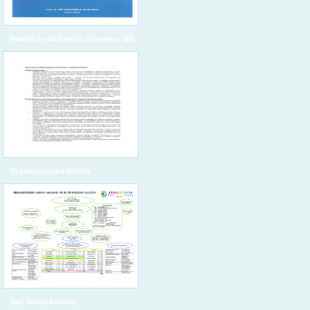
Pravice in dolžnosti učencev v OŠ
Organizacijska shema
Naš šolski koledar