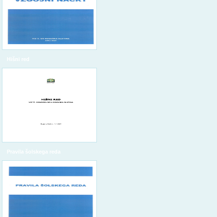
Hišni red
Pravila šolskega reda