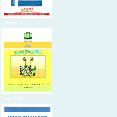
Zanimivček 32
Vzgojni načrt