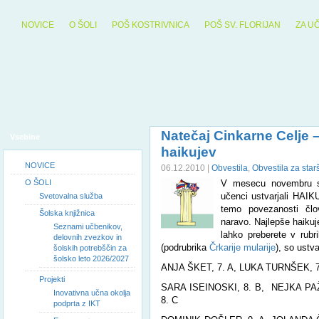
NOVICE
O ŠOLI
POŠ KOSTRIVNICA
POŠ SV. FLORIJAN
ZA U
Natečaj Cinkarne Celje –
Vsebine
haikujev
NOVICE
06.12.2010 |
Obvestila
,
Obvestila za star
O ŠOLI
V mesecu novembru s
učenci ustvarjali HAI
Svetovalna služba
temo povezanosti čl
Šolska knjižnica
naravo. Najlepše haikuje
Seznami učbenikov,
lahko preberete v rubr
delovnih zvezkov in
(podrubrika
Črkarije mularije
), so ustvar
šolskih potrebščin za
šolsko leto 2026/2027
ANJA ŠKET, 7. A, LUKA TURNŠEK, 7.
Projekti
SARA ISEINOSKI, 8. B, NEJKA PA
Inovativna učna okolja
8. C
podprta z IKT