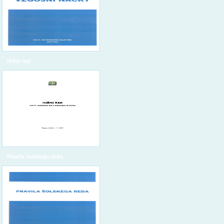
Hišni red
Pravila šolskega reda