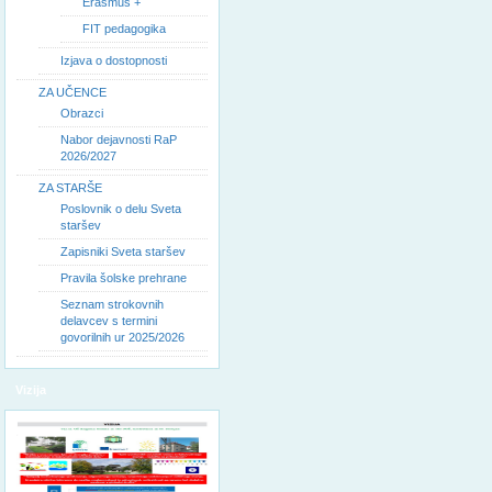
Erasmus +
FIT pedagogika
Izjava o dostopnosti
ZA UČENCE
Obrazci
Nabor dejavnosti RaP
2026/2027
ZA STARŠE
Poslovnik o delu Sveta
staršev
Zapisniki Sveta staršev
Pravila šolske prehrane
Seznam strokovnih
delavcev s termini
govorilnih ur 2025/2026
Vizija