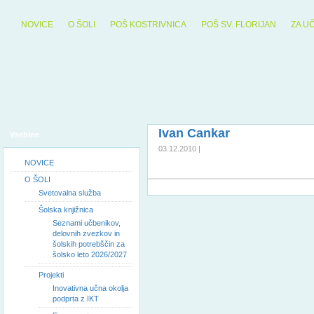
NOVICE
O ŠOLI
POŠ KOSTRIVNICA
POŠ SV. FLORIJAN
ZA U
Ivan Cankar
Vsebine
03.12.2010 |
NOVICE
O ŠOLI
Svetovalna služba
Šolska knjižnica
Seznami učbenikov,
delovnih zvezkov in
šolskih potrebščin za
šolsko leto 2026/2027
Projekti
Inovativna učna okolja
podprta z IKT