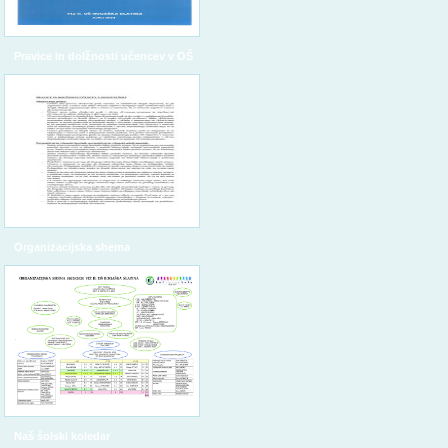
Pravice in dolžnosti učencev v OŠ
Organizacijska shema
Naš šolski koledar