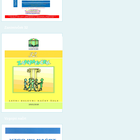
Zanimivček 32
Vzgojni načrt