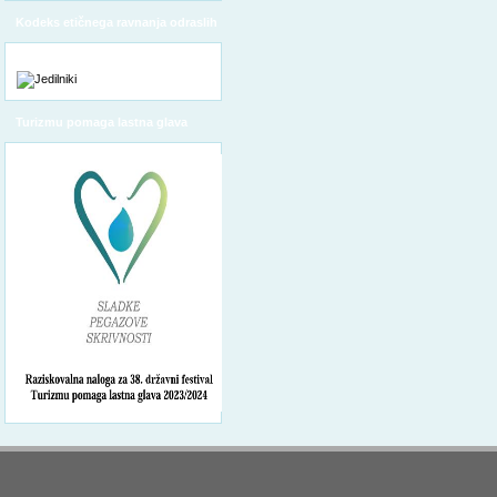
Kodeks etičnega ravnanja odraslih
Turizmu pomaga lastna glava