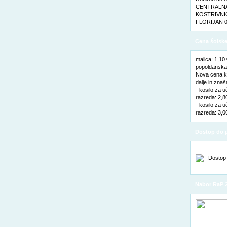
CENTRALNA 
KOSTRIVNIC
FLORIJAN 0
Cena šolske
malica: 1,10
popoldanska 
Nova cena ko
dalje in znaš
- kosilo za u
razreda: 2,8
- kosilo za u
razreda: 3,0
Dostop do p
Nabor RaP 