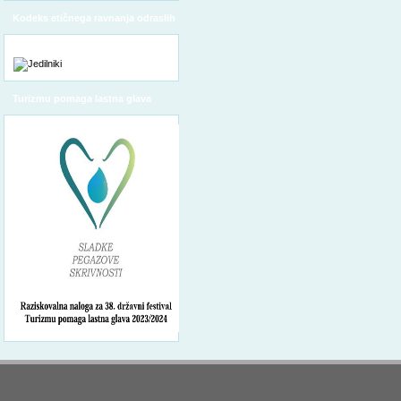
Kodeks etičnega ravnanja odraslih
Turizmu pomaga lastna glava