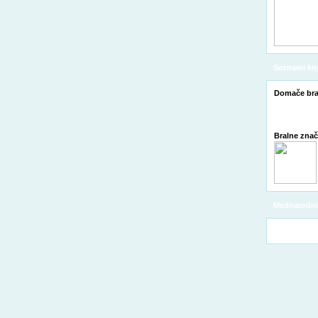
Seznami knj
Domače bra
Bralne zna
Mednarodni 