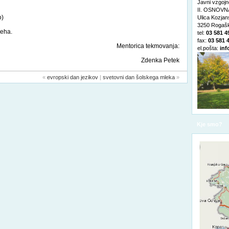
Javni vzgojn
II. OSNOVNA
o)
Ulica Kozja
3250 Rogašk
peha.
tel:
03 581 4
fax:
03 581 
Mentorica tekmovanja:
el.pošta:
inf
Zdenka Petek
«
evropski dan jezikov
|
svetovni dan šolskega mleka
»
Kje smo?