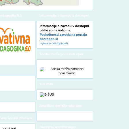
pedagogika 5.0
Informacije o zavodu v dostopni
obliki
Informacije o zavodu v dostopni
obliki so na voljo na
Podrobnosti zavoda na portalu
dostopen.si
Izjava o dostopnosti
Šolska mreža potresnih opaz.
SIO 2020
Brezžično omrežje eduroam
odjava šolskih obrokov
Obvestilo o imenovanju
ure zjutraj: