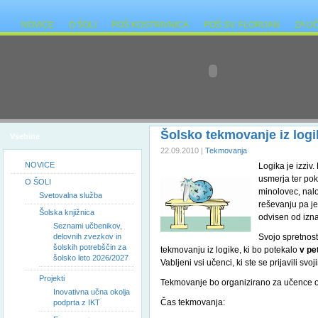
NOVICE
O ŠOLI
POŠ KOSTRIVNICA
POŠ SV. FLORIJAN
ZA U
Šolsko tekmovanje iz logi
Vsebine
22.09.2010 |
Tekmovanja
NOVICE
Logika je izziv.
usmerja ter po
O ŠOLI
minolovec, nalo
Svetovalna služba
reševanju pa je
Šolska knjižnica
odvisen od izna
Seznami učbenikov,
delovnih zvezkov in
Svojo spretnost
šolskih potrebščin za
tekmovanju iz logike, ki bo potekalo
v pe
šolsko leto 2026/2027
Vabljeni vsi učenci, ki ste se prijavili sv
Projekti
Tekmovanje bo organizirano za učence od 
Inovativna učna okolja
Čas tekmovanja:
podprta z IKT