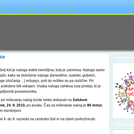
ČENCE
ZA STARŠE
DELO NA DALJAVO
ke
Spletne učil
 Bolj kot je naloga videti nerešljiva, bolj je zanimiva. Naloga samo
kaže, kako se določene naloge (besedilne, sudoko, gobelin,
ge izločanja…) rešujejo, poti do rešitev so pa različne. Pri
 potrebno biti vstrajen. Vsaka naloga zahteva svoj pristop, ki je
jdljivosti posameznika.
 pri reševanju nalog boste lahko dokazali na
šolskem
tek, 24. 9. 2010,
po pouku. Čas za reševanje nalog je
90 minut.
ojim mentorjem.
4. do 9. razreda na centralni šoli in na obeh podružnicah.
Osnovni po