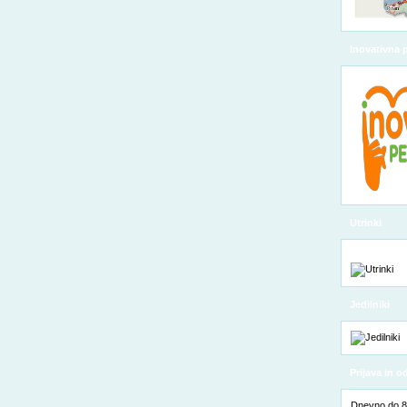
Inovativna 
Utrinki
Jedilniki
Prijava in 
Dnevno do 8. 