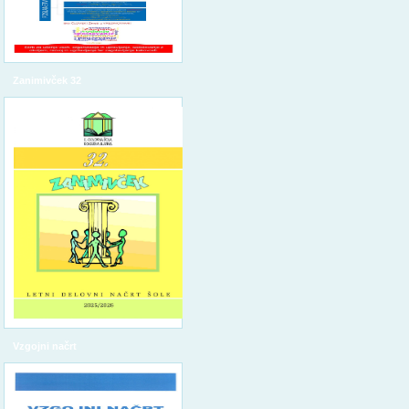
Zanimivček 32
Vzgojni načrt