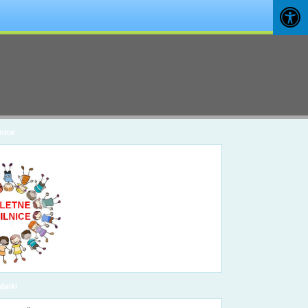
nice
datki