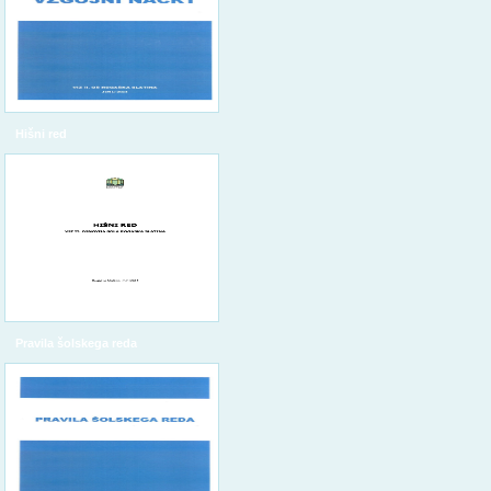
Hišni red
Pravila šolskega reda