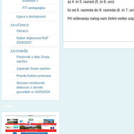
Erasmus +
a) 4. in 5. razred (5. in 6. uro)
FIT pedagogika
b) od 6. razreda do 9. razreda (6. in 7. ur
Izjava o dostopnosti
Pri reševanju nalog vam želim veliko us
ZA UČENCE
Obrazci
Nabor dejavnosti RaP
2026/2027
ZA STARŠE
Poslovnik o delu Sveta
staršev
Zapisniki Sveta staršev
Pravila šolske prehrane
Seznam strokovnih
delavcev s termini
govorilnih ur 2025/2026
Vizija