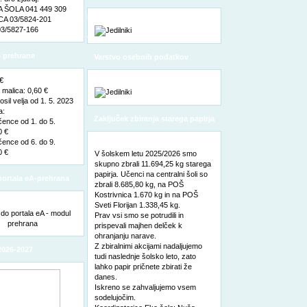
ŠOLA 041 449 309
pooblaščene osebe za varstvo
A 03/5824-201
3/5827-166
osebnih podatkov
 prehrane
Varstvo osebnih podatkov
 €
malica: 0,60 €
sil velja od 1. 5. 2023
a:
Zaključek zbiranja starega papirja
čence od 1. do 5.
0 €
čence od 6. do 9.
0 €
V šolskem letu 2025/2026 smo
skupno zbrali 11.694,25 kg starega
papirja. Učenci na centralni šoli so
ortala eA-prehrana
zbrali 8.685,80 kg, na POŠ
Kostrivnica 1.670 kg in na POŠ
Sveti Florijan 1.338,45 kg.
Prav vsi smo se potrudili in
prispevali majhen delček k
ohranjanju narave.
Z zbiralnimi akcijami nadaljujemo
2026-2027
tudi naslednje šolsko leto, zato
lahko papir pričnete zbirati že
danes.
Iskreno se zahvaljujemo vsem
sodelujočim.