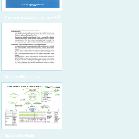
Pravice in dolžnosti učencev v OŠ
Organizacijska shema
Naš šolski koledar