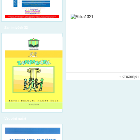
Zanimivček 32
«
druženje i. 
Vzgojni načrt