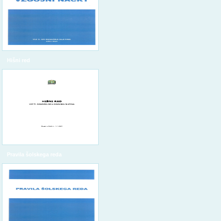
Hišni red
Pravila šolskega reda