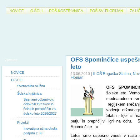
NOVICE
O ŠOLI
POŠ KOSTRIVNICA
POŠ SV. FLORIJAN
ZA U
OFS Spominčice uspešn
Vsebine
leto
NOVICE
13.06.2010 |
II. OŠ Rogaška Slatina
,
Nov
Florijan
O ŠOLI
Svetovalna služba
OFS SPOMINČI
šolsko leto. Vemo
Šolska knjižnica
mednarodnem sre
Seznami učbenikov,
regijskem srečanj
delovnih zvezkov in
šolskih potrebščin za
vodenju državnega
šolsko leto 2026/2027
Slatini, kjer si
petju in prepričljivi igri na odru. 
Projekti
Spominčice…«
Inovativna učna okolja
podprta z IKT
Letos smo uspešno vnesli v naše us