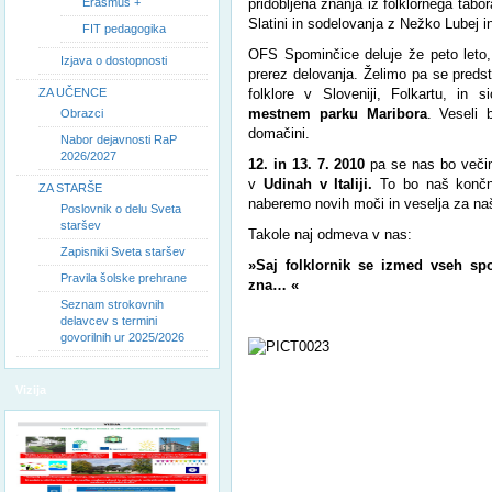
Erasmus +
pridobljena znanja iz folklornega tabor
Slatini in sodelovanja z Nežko Lubej 
FIT pedagogika
OFS Spominčice deluje že peto leto,
Izjava o dostopnosti
prerez delovanja. Želimo pa se predst
ZA UČENCE
folklore v Sloveniji, Folkartu, in s
mestnem parku Maribora
. Veseli
Obrazci
domačini.
Nabor dejavnosti RaP
2026/2027
12. in
13. 7. 2010
pa se nas bo večina
v
Udinah v Italiji.
To bo naš končni
ZA STARŠE
naberemo novih moči in veselja za na
Poslovnik o delu Sveta
staršev
Takole naj odmeva v nas:
Zapisniki Sveta staršev
»Saj folklornik se izmed vseh spo
Pravila šolske prehrane
zna… «
Seznam strokovnih
delavcev s termini
govorilnih ur 2025/2026
Vizija