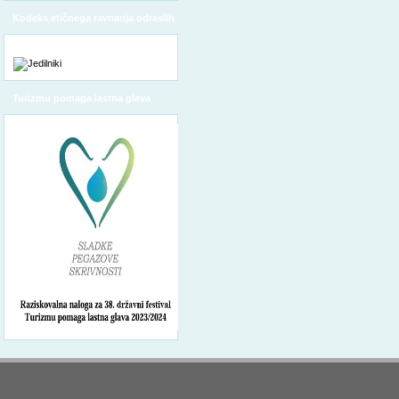
Kodeks etičnega ravnanja odraslih
Turizmu pomaga lastna glava