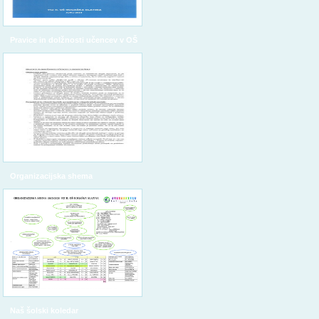
Pravice in dolžnosti učencev v OŠ
Organizacijska shema
Naš šolski koledar