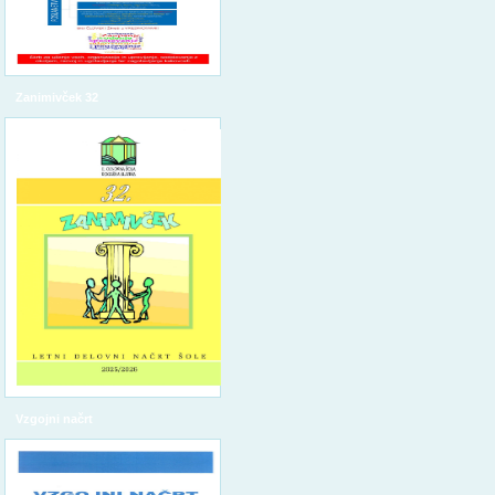
Zanimivček 32
Vzgojni načrt