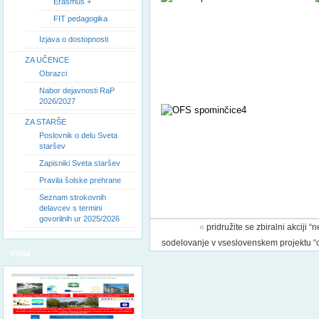
Erasmus +
FIT pedagogika
Izjava o dostopnosti
ZA UČENCE
Obrazci
Nabor dejavnosti RaP
2026/2027
ZA STARŠE
Poslovnik o delu Sveta
staršev
Zapisniki Sveta staršev
Pravila šolske prehrane
Seznam strokovnih
delavcev s termini
govorilnih ur 2025/2026
«
pridružite se zbiralni akciji “
sodelovanje v vseslovenskem projektu “
Vizija