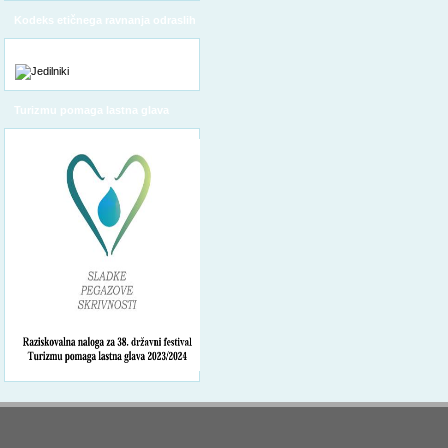
Kodeks etičnega ravnanja odraslih
Turizmu pomaga lastna glava