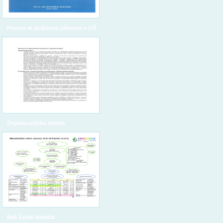
Pravice in dolžnosti učencev v OŠ
Organizacijska shema
Naš šolski koledar