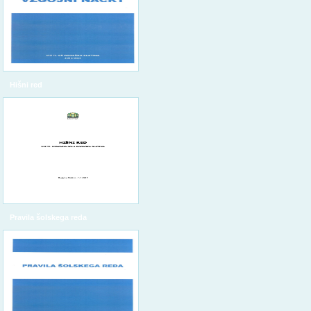
Hišni red
Pravila šolskega reda