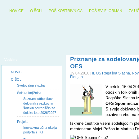
NOVICE
O ŠOLI
POŠ KOSTRIVNICA
POŠ SV. FLORIJAN
ZA U
Priznanje za sodelovanj
Vsebine
OFS
NOVICE
19.04.2010 |
II. OŠ Rogaška Slatina
,
Nov
Florijan
O ŠOLI
Svetovalna služba
V petek, 16.04.201
otroških folklorni
Šolska knjižnica
Rogaška Slatina i
Seznami učbenikov,
OFS Spominčice i
delovnih zvezkov in
šolskih potrebščin za
S svojo doživeto i
šolsko leto 2026/2027
pozitiven vtis na 
Projekti
Iskrene čestitke vsem sodelujočim pl
Inovativna učna okolja
mentorjema Mojci Pažon in Martinu D
podprta z IKT