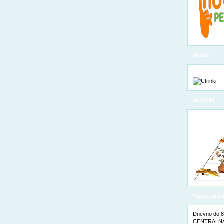
Utrinki
Jedilniki
Prijava in 
Dnevno do 8. 
CENTRALNA 