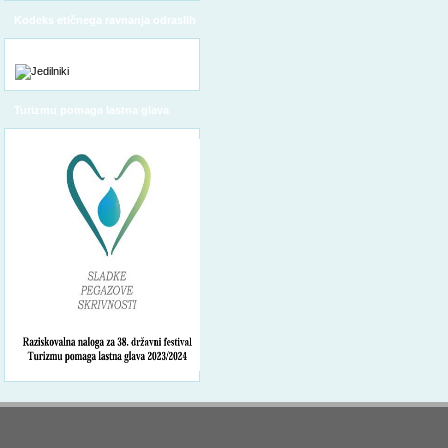
Kodeks etičnega ravnanja odraslih
Turizmu pomaga lastna glava