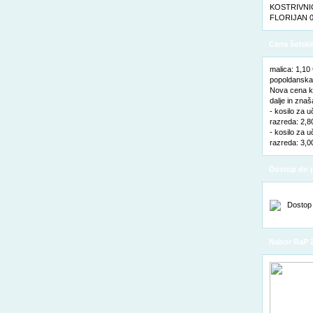
KOSTRIVNIC
FLORIJAN 0
Cena šolske
malica: 1,10
popoldanska 
Nova cena ko
dalje in znaš
- kosilo za u
razreda: 2,8
- kosilo za u
razreda: 3,0
Dostop do p
Nabor RaP 