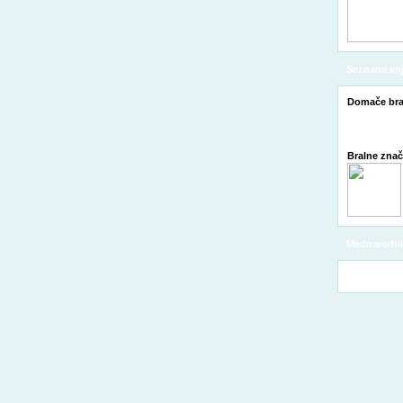
Seznami knj
Domače bra
Bralne zna
Mednarodni 