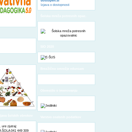
dostopen.si
Izjava o dostopnosti
Šolska mreža potresnih opaz.
SIO 2020
Brezžično omrežje eduroam
Obvestilo o imenovanju
pooblaščene osebe za varstvo
osebnih podatkov
odjava šolskih obrokov
Varstvo osebnih podatkov
ure zjutraj:
ŠOLA 041 449 309