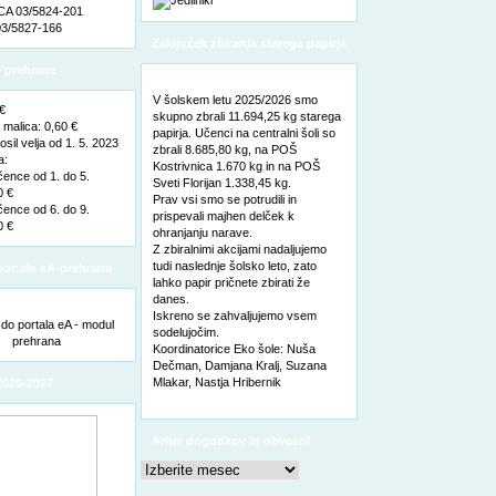
A 03/5824-201
3/5827-166
Zaključek zbiranja starega papirja
 prehrane
V šolskem letu 2025/2026 smo
 €
skupno zbrali 11.694,25 kg starega
malica: 0,60 €
papirja. Učenci na centralni šoli so
sil velja od 1. 5. 2023
zbrali 8.685,80 kg, na POŠ
a:
Kostrivnica 1.670 kg in na POŠ
čence od 1. do 5.
Sveti Florijan 1.338,45 kg.
0 €
Prav vsi smo se potrudili in
čence od 6. do 9.
prispevali majhen delček k
0 €
ohranjanju narave.
Z zbiralnimi akcijami nadaljujemo
tudi naslednje šolsko leto, zato
ortala eA-prehrana
lahko papir pričnete zbirati že
danes.
Iskreno se zahvaljujemo vsem
sodelujočim.
Koordinatorice Eko šole: Nuša
Dečman, Damjana Kralj, Suzana
Mlakar, Nastja Hribernik
2026-2027
Arhiv dogodkov in obvestil
Arhiv
dogodkov
in