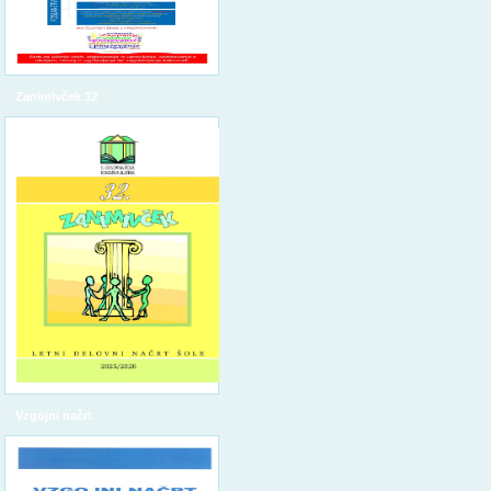
Zanimivček 32
Vzgojni načrt