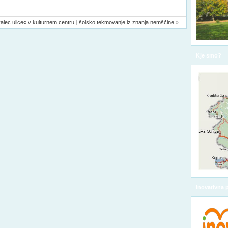
alec ulice« v kulturnem centru
|
šolsko tekmovanje iz znanja nemščine
»
Kje smo?
Inovativna 