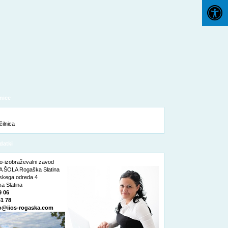
nice
datki
o-izobraževalni zavod
 ŠOLA Rogaška Slatina
nskega odreda 4
a Slatina
9 06
41 78
o@iios-rogaska.com