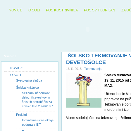
NOVICE
O ŠOLI
POŠ KOSTRIVNICA
POŠ SV. FLORIJAN
ZA U
ŠOLSKO TEKMOVANJE V
Vsebine
DEVETOŠOLCE
NOVICE
16.11.2015 |
Tekmovanja
O ŠOLI
Šolsko tekmovan
19. 11. 2015 od 
Svetovalna služba
MA2
.
Šolska knjižnica
Seznami učbenikov,
Učenci boste šli
delovnih zvezkov in
pripravite na pr
šolskih potrebščin za
Tekmovanje bo t
šolsko leto 2026/2027
morebitnimi izbi
Projekti
Vsem sodelujočim na tekmovanju želimo
Inovativna učna okolja
podprta z IKT