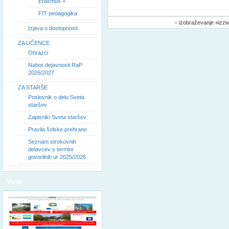
Erasmus +
FIT pedagogika
«
izobraževanje »izziv
Izjava o dostopnosti
ZA UČENCE
Obrazci
Nabor dejavnosti RaP
2026/2027
ZA STARŠE
Poslovnik o delu Sveta
staršev
Zapisniki Sveta staršev
Pravila šolske prehrane
Seznam strokovnih
delavcev s termini
govorilnih ur 2025/2026
Vizija