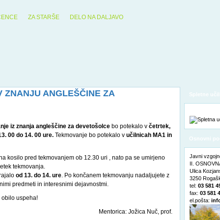
ČENCE
ZA STARŠE
DELO NA DALJAVO
 ZNANJU ANGLEŠČINE ZA
Spletne učil
je iz znanja angleščine za devetošolce
bo potekalo v
četrtek,
13. 00 do 14. 00 ure.
Tekmovanje bo potekalo v
učilnicah MA1 in
Osnovni po
Javni vzgojn
 na kosilo pred tekmovanjem ob 12.30 uri , nato pa se umirjeno
II. OSNOVNA
ičetek tekmovanja.
Ulica Kozja
rajalo
od 13. do 14. ure
. Po končanem tekmovanju nadaljujete z
3250 Rogašk
rnimi predmeti in interesnimi dejavnostmi.
tel:
03 581 4
fax:
03 581 
 obilo uspeha!
el.pošta:
inf
Mentorica: Jožica Nuč, prof.