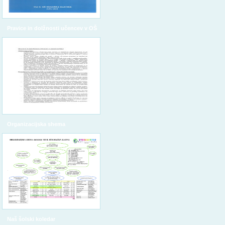
Pravice in dolžnosti učencev v OŠ
Organizacijska shema
Naš šolski koledar