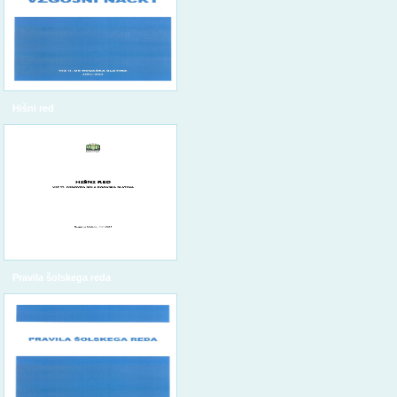
Hišni red
Pravila šolskega reda