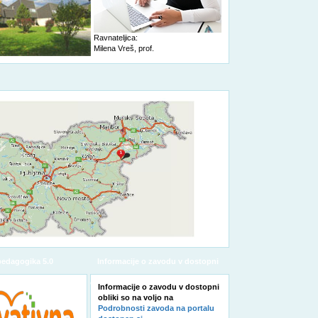
Ravnateljica:
Milena Vreš, prof.
pedagogika 5.0
Informacije o zavodu v dostopni
obliki
Informacije o zavodu v dostopni
obliki so na voljo na
Podrobnosti zavoda na portalu