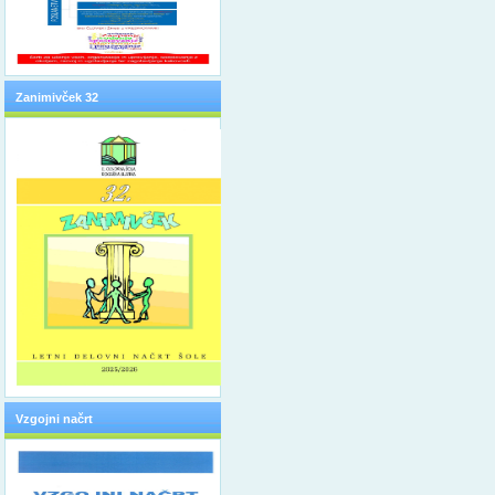
Zanimivček 32
Vzgojni načrt