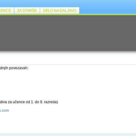
ČENCE
ZA STARŠE
DELO NA DALJAVO
dnjih povezavah:
diva za učence od 1. do 9. razreda)
s.com