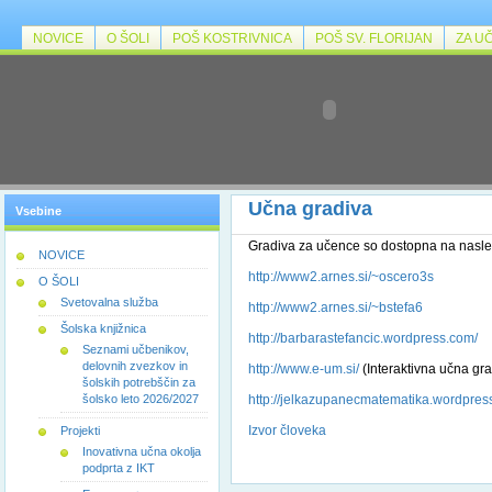
NOVICE
O ŠOLI
POŠ KOSTRIVNICA
POŠ SV. FLORIJAN
ZA U
Učna gradiva
Vsebine
Gradiva za učence so dostopna na nasle
NOVICE
http://www2.arnes.si/~oscero3s
O ŠOLI
Svetovalna služba
http://www2.arnes.si/~bstefa6
Šolska knjižnica
http://barbarastefancic.wordpress.com/
Seznami učbenikov,
delovnih zvezkov in
http://www.e-um.si/
(Interaktivna učna gra
šolskih potrebščin za
šolsko leto 2026/2027
http://jelkazupanecmatematika.
wordpres
Izvor človeka
Projekti
Inovativna učna okolja
podprta z IKT