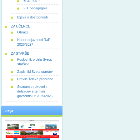
Erasmus +
FIT pedagogika
Izjava o dostopnosti
ZA UČENCE
Obrazci
Nabor dejavnosti RaP
2026/2027
ZA STARŠE
Poslovnik o delu Sveta
staršev
Zapisniki Sveta staršev
Pravila šolske prehrane
Seznam strokovnih
delavcev s termini
govorilnih ur 2025/2026
Vizija