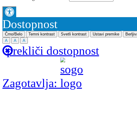
Dostopnost
Črno/Belo
Temni kontrast
Svetli kontrast
Ustavi premike
Berlji
A
A
A
prekliči dostopnost
Zagotavlja: