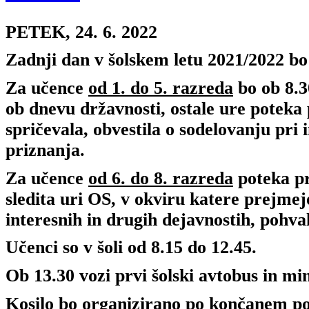
PETEK, 24. 6. 2022
Zadnji dan v šolskem letu 2021/2022 bo
Za učence
od 1. do 5. razreda
bo
ob 8.3
ob dnevu državnosti
,
ostale ure poteka
spričevala, obvestila o sodelovanju pri 
priznanja.
Za učence
od 6. do 8. razreda
poteka
p
sledita uri OS
, v okviru katere prejmejo
interesnih in drugih dejavnostih, pohva
Učenci so v šoli od 8.15 do 12.45.
Ob 13.30 vozi prvi šolski avtobus in mi
Kosilo
bo organizirano po končanem p