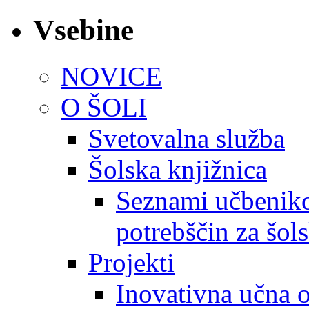
Vsebine
NOVICE
O ŠOLI
Svetovalna služba
Šolska knjižnica
Seznami učbeniko
potrebščin za šol
Projekti
Inovativna učna 