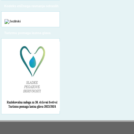
Kodeks etičnega ravnanja odraslih
Turizmu pomaga lastna glava