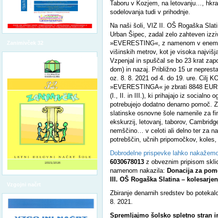
Taboru v Kozjem, na letovanju…, hkra
sodelovanja tudi v prihodnje.
Na naši šoli, VIZ II. OŠ Rogaška Slati
Urban Šipec, zadal zelo zahteven iz
»EVERESTING«, z namenom v enem dn
Zanimivček 32
višinskih metrov, kot je visoka najviš
Vzpenjal in spuščal se bo 23 krat zapo
dom) in nazaj. Približno 15 ur neprest
oz. 8. 8. 2021 od 4. do 19. ure. Ci
»EVERESTINGA« je zbrati 8848 EU
(I., II. in III.), ki prihajajo iz socialno
potrebujejo dodatno denarno pomoč. Z
slatinske osnovne šole namenile za fin
ekskurzij, letovanj, taborov, Cambridge
nemščino… v celoti ali delno ter za n
potrebščin, učnih pripomočkov, kole
Dobrodelne prispevke lahko nakažemo
6030678013
z obveznim pripisom skli
namenom nakazila:
Donacija za pomoč
III. OŠ Rogaška Slatina – kolesarjen
Vzgojni načrt
Zbiranje denarnih sredstev bo potekalo
8. 2021.
Spremljajmo šolsko spletno stran in