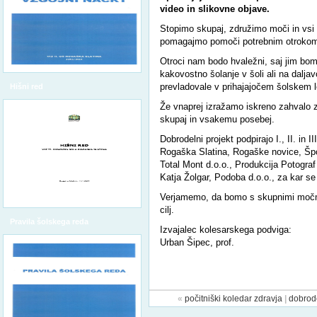
video in slikovne objave.
Stopimo skupaj, združimo moči in vsi
pomagajmo pomoči potrebnim otroko
Otroci nam bodo hvaležni, saj jim bo
kakovostno šolanje v šoli ali na dalja
prevladovale v prihajajočem šolskem l
Hišni red
Že vnaprej izražamo iskreno zahvalo 
skupaj in vsakemu posebej.
Dobrodelni projekt podpirajo I., II. in
Rogaška Slatina, Rogaške novice, Šp
Total Mont d.o.o., Produkcija Potograf
Katja Žolgar, Podoba d.o.o., za kar s
Verjamemo, da bomo s skupnimi močmi
cilj.
Pravila šolskega reda
Izvajalec kolesarskega podviga:
Urban Šipec, prof.
«
počitniški koledar zdravja
|
dobrode