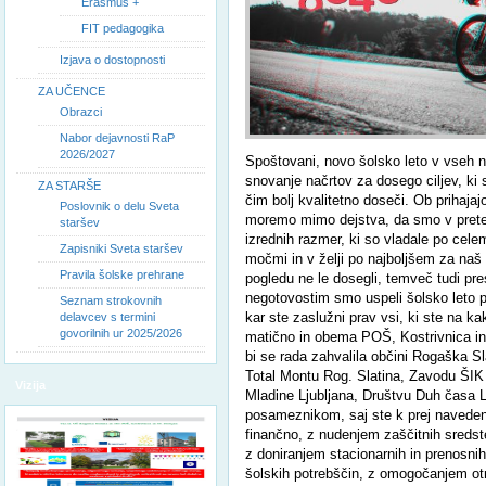
Erasmus +
FIT pedagogika
Izjava o dostopnosti
ZA UČENCE
Obrazci
Nabor dejavnosti RaP
2026/2027
Spoštovani, novo šolsko leto v vseh n
snovanje načrtov za dosego ciljev, ki s
ZA STARŠE
čim bolj kvalitetno doseči. Ob prihaj
Poslovnik o delu Sveta
moremo mimo dejstva, da smo v prete
staršev
izrednih razmer, ki so vladale po cele
Zapisniki Sveta staršev
močmi in v želji po najboljšem za na
Pravila šolske prehrane
pogledu ne le dosegli, temveč tudi pr
negotovostim smo uspeli šolsko leto p
Seznam strokovnih
kar ste zaslužni prav vsi, ki ste na ka
delavcev s termini
govorilnih ur 2025/2026
matično in obema POŠ, Kostrivnica in S
bi se rada zahvalila občini Rogaška Sl
Total Montu Rog. Slatina, Zavodu ŠIK 
Vizija
Mladine Ljubljana, Društvu Duh časa L
posameznikom, saj ste k prej navede
finančno, z nudenjem zaščitnih sredste
z doniranjem stacionarnih in prenosnih
šolskih potrebščin, z omogočanjem o