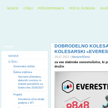
NOVICE
O ŠOLI
POŠ KOSTRIVNICA
POŠ SV. FLORIJAN
ZA U
DOBRODELNO KOLESA
Vsebine
KOLESARSKI »EVERES
NOVICE
29.07.2021 |
Nerazvrščeno
O ŠOLI
za vse slatinske osnovnošolce, ki p
družin
Svetovalna služba
Šolska knjižnica
Seznami učbenikov,
delovnih zvezkov in
šolskih potrebščin za
šolsko leto 2026/2027
Projekti
Inovativna učna okolja
podprta z IKT