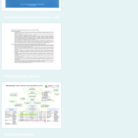
Pravice in dolžnosti učencev v OŠ
Organizacijska shema
Naš šolski koledar