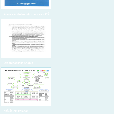
Pravice in dolžnosti učencev v OŠ
Organizacijska shema
Naš šolski koledar