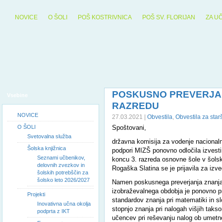
NOVICE
O ŠOLI
POŠ KOSTRIVNICA
POŠ SV. FLORIJAN
ZA U
POSKUSNO PREVERJAN
Vsebine
RAZREDU
NOVICE
27.03.2021 |
Obvestila
,
Obvestila za star
O ŠOLI
Spoštovani,
Svetovalna služba
državna komisija za vodenje nacionaln
Šolska knjižnica
podpori MIZŠ ponovno odločila izvesti
Seznami učbenikov,
koncu 3. razreda osnovne šole v šols
delovnih zvezkov in
Rogaška Slatina se je prijavila za izv
šolskih potrebščin za
šolsko leto 2026/2027
Namen poskusnega preverjanja znanja
izobraževalnega obdobja je ponovno pre
Projekti
standardov znanja pri matematiki in sl
Inovativna učna okolja
stopnjo znanja pri nalogah višjih takso
podprta z IKT
učencev pri reševanju nalog ob umetn