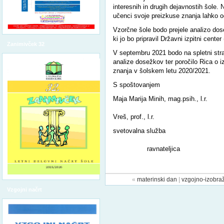
interesnih in drugih dejavnostih šole.
učenci svoje preizkuse znanja lahko 
Vzorčne šole bodo prejele analizo do
ki jo bo pripravil Državni izpitni center
Zanimivček 32
V septembru 2021 bodo na spletni stra
analize dosežkov ter poročilo Rica o 
znanja v šolskem letu 2020/2021.
S spoštovanjem
Maja Marija Minih, mag.psih., l.r.
Mil
Vreš, prof., l.r.
svetovalna služba
ravnateljica
«
materinski dan
|
vzgojno-izobraž
Vzgojni načrt