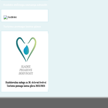
Kodeks etičnega ravnanja odraslih
Turizmu pomaga lastna glava