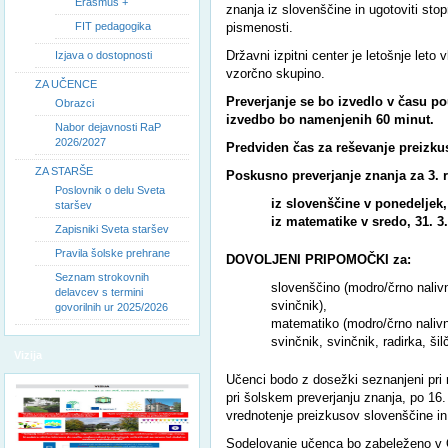
Erasmus +
znanja iz slovenščine in ugotoviti sto
FIT pedagogika
pismenosti.
Državni izpitni center je letošnje leto v
Izjava o dostopnosti
vzorčno skupino.
ZA UČENCE
Preverjanje se bo izvedlo v času po
Obrazci
izvedbo bo namenjenih 60 minut.
Nabor dejavnosti RaP
2026/2027
Predviden čas za reševanje preizku
ZA STARŠE
Poskusno preverjanje znanja za 3. 
Poslovnik o delu Sveta
iz slovenščine v ponedeljek, 
staršev
iz matematike v sredo, 31. 3.
Zapisniki Sveta staršev
Pravila šolske prehrane
DOVOLJENI PRIPOMOČKI za:
Seznam strokovnih
slovenščino (modro/črno naliv
delavcev s termini
svinčnik),
govorilnih ur 2025/2026
matematiko (modro/črno nalivn
svinčnik, svinčnik, radirka, šilč
Vizija
Učenci bodo z dosežki seznanjeni pri
pri šolskem preverjanju znanja, po 16.
vrednotenje preizkusov slovenščine i
Sodelovanje učenca bo zabeleženo v O